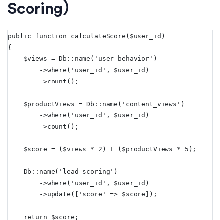
Scoring）
public function calculateScore($user_id)
{
    $views = Db::name('user_behavior')
        ->where('user_id', $user_id)
        ->count();
    $productViews = Db::name('content_views')
        ->where('user_id', $user_id)
        ->count();
    $score = ($views * 2) + ($productViews * 5);
    Db::name('lead_scoring')
        ->where('user_id', $user_id)
        ->update(['score' => $score]);
    return $score;