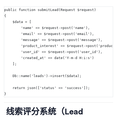
public function submitLead(Request $request)
{
    $data = [
        'name' => $request->post('name'),
        'email' => $request->post('email'),
        'message' => $request->post('message'),
        'product_interest' => $request->post('product'
        'user_id' => $request->post('user_id'),
        'created_at' => date('Y-m-d H:i:s')
    ];
    Db::name('leads')->insert($data);
    return json(['status' => 'success']);
}
线索评分系统（Lead