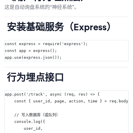
这是自动询盘系统的“神经系统”。
安装基础服务（Express）
const
express
=
require
(
'express'
);
const
app
=
express
();
app
.
use(
express
.
json());
行为埋点接口
app
.
post(
'/track'
, 
async
 (
req
, 
res
) => {
const
 { user_id, page, action, time } 
=
req
.
body;
// 写入数据库（或队列）
console
.
log({
        user_id,