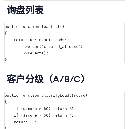
询盘列表
public function leadList()
{
    return Db::name('leads')
        ->order('created_at desc')
        ->select();
}
客户分级（A/B/C）
public function classifyLead($score)
{
    if ($score > 80) return 'A';
    if ($score > 50) return 'B';
    return 'C';
}