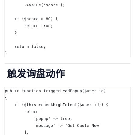
        ->value('score');
    if ($score > 80) {
        return true;
    }
    return false;
}
触发询盘动作
public function triggerLeadPopup($user_id)
{
    if ($this->checkHighIntent($user_id)) {
        return [
            'popup' => true,
            'message' => 'Get Quote Now'
        ];