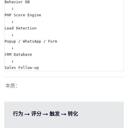
Behavior DB
   ↓
PHP Score Engine
   ↓
Lead Detection
   ↓
Popup / WhatsApp / Form
   ↓
CRM Database
   ↓
Sales Follow-up
本质：
行为 → 评分 → 触发 → 转化