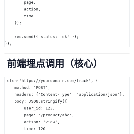
        page,
        action,
        time
    });
res
.
send({ status: 
'ok'
 });
});
前端埋点调用（核心）
fetch
(
'https://yourdomain.com/track'
, {
    method: 
'POST'
,
    headers: {
'Content-Type'
: 
'application/json'
},
    body: 
JSON
.
stringify({
        user_id: 
123
,
        page: 
'/product/abc'
,
        action: 
'view'
,
        time: 
120