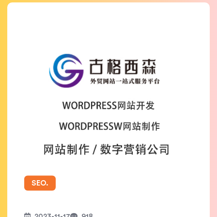
SEO.
2023-11-17
918