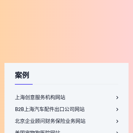
案例
上海创意服务机构网站
B2B上海汽车配件出口公司网站
北京企业顾问财务保险业务网站