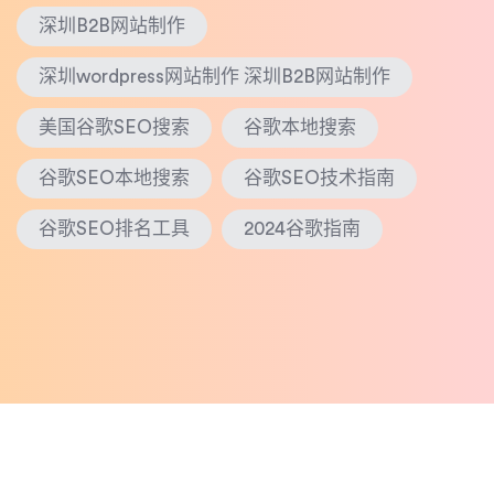
深圳B2B网站制作
深圳wordpress网站制作 深圳B2B网站制作
美国谷歌SEO搜索
谷歌本地搜索
谷歌SEO本地搜索
谷歌SEO技术指南
谷歌SEO排名工具
2024谷歌指南