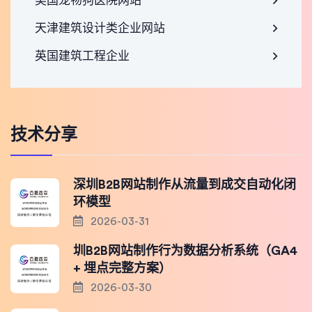
美国宠物狗医院网站
天津建筑设计类企业网站
英国建筑工程企业
技术分享
深圳B2B网站制作从流量到成交自动化闭
环模型
2026-03-31
圳B2B网站制作行为数据分析系统（GA4
+ 埋点完整方案）
2026-03-30