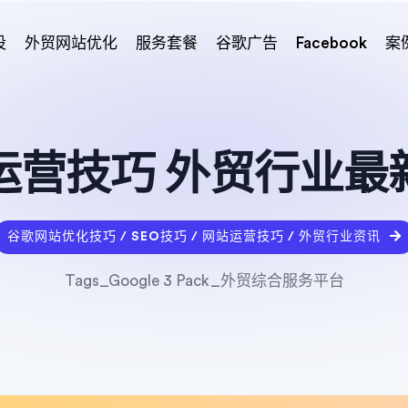
设
外贸网站优化
服务套餐
谷歌广告
Facebook
案
运营技巧 外贸行业最
谷歌网站优化技巧 / SEO技巧 / 网站运营技巧 / 外贸行业资讯
Tags_Google 3 Pack_外贸综合服务平台