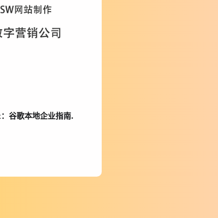
ack：谷歌本地企业指南.