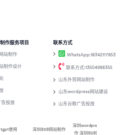
制作服务项目
联系方式
网站制作
WhatsApp:18342117853
站制作设计
联系方式:13504988355
化
山东外贸网站制作
放
山东wordpress网站建设
k广告投放
山东谷歌广告投放
深圳wordpress网站制
作
atgpt使用
重庆外贸网站制作
深圳B2B网站制作
福建外贸网站制作
甘肃外贸网站制
美国谷
作 深圳B2B网站制作