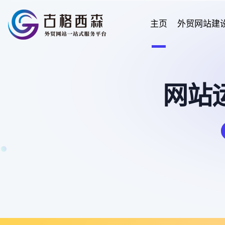
主页
外贸网站建
网站