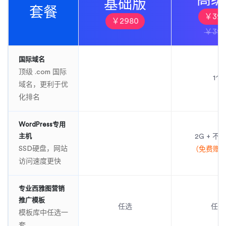
基础版
套餐
￥398
￥2980
￥398
国际域名
顶级 .com 国际
1个
域名，更利于优
化排名
WordPress专用
主机
2G + 不
SSD硬盘，网站
（免费赠送
访问速度更快
专业西雅图营销
推广模板
任选
任选
模板库中任选一
套