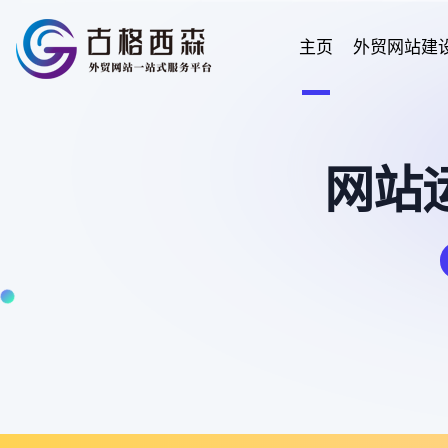
主页
外贸网站建
网站