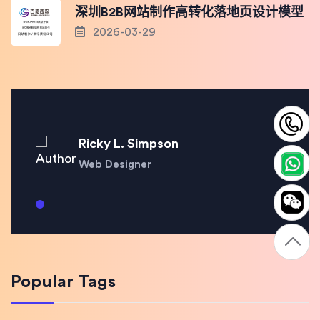
深圳B2B网站制作高转化落地页设计模型
2026-03-29
1
Ricky L. Simpson
Web Designer
Popular Tags