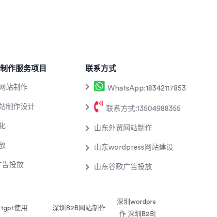
制作服务项目
联系方式
网站制作
WhatsApp:18342117853
站制作设计
联系方式:13504988355
化
山东外贸网站制作
放
山东wordpress网站建设
k广告投放
山东谷歌广告投放
深圳wordpress网站制
作
atgpt使用
重庆外贸网站制作
深圳B2B网站制作
福建外贸网站制作
甘肃外贸网站制
美国谷
作 深圳B2B网站制作