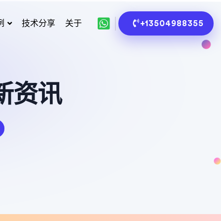
例
技术分享
关于
+13504988355
新资讯