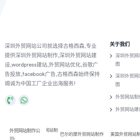
关于我们
深圳外贸网站公司就选择古格西森,专业
提供深圳外贸网站制作,深圳外贸网站建
深圳外贸网
图
设,wordpress建站,外贸网站优化,谷歌广
告投放,facebook广告,古格西森始终保持
深圳外贸网
竭诚为中国工厂企业出海服务!
图
外贸网站制
外贸网站建
拉斯维加斯外贸网站制
外贸网站制作公
站制作
巴尔的摩外贸网站制作
2024Google Ads 预算
美国外贸网站
Goo
作
司: