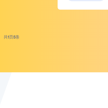
共
1
页
5
条