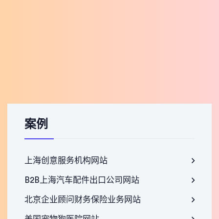
案例
上海创意服务机构网站
B2B上海汽车配件出口公司网站
北京企业顾问财务保险业务网站