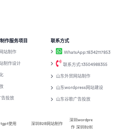
制作服务项目
联系方式
网站制作
WhatsApp:18342117853
站制作设计
联系方式:13504988355
化
山东外贸网站制作
放
山东wordpress网站建设
k广告投放
山东谷歌广告投放
深圳wordpress网站制
作
atgpt使用
重庆外贸网站制作
深圳B2B网站制作
福建外贸网站制作
甘肃外贸网站制
美国谷
作 深圳B2B网站制作