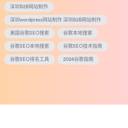
深圳B2B网站制作
深圳wordpress网站制作 深圳B2B网站制作
美国谷歌SEO搜索
谷歌本地搜索
谷歌SEO本地搜索
谷歌SEO技术指南
谷歌SEO排名工具
2024谷歌指南