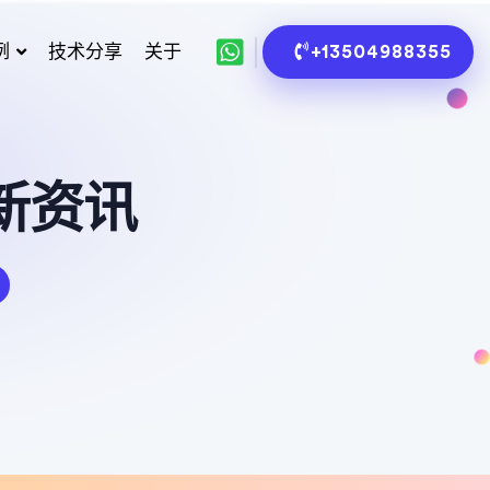
例
技术分享
关于
+13504988355
新资讯