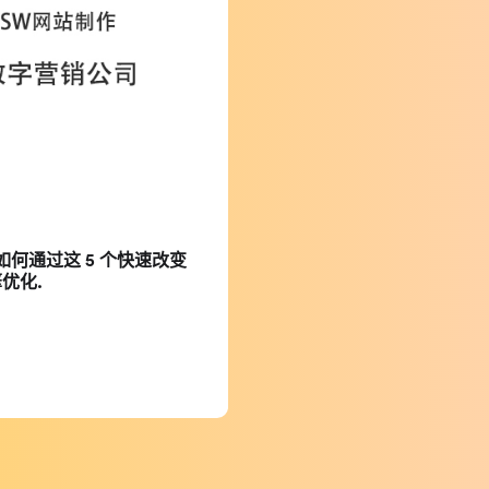
如何通过这 5 个快速改变
优化.