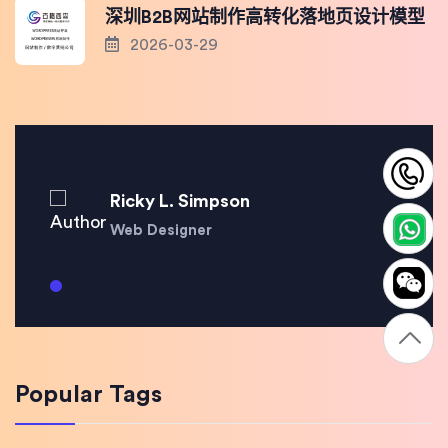
深圳B2B网站制作高转化落地页设计模型
2026-03-29
1
Ricky L. Simpson
Web Designer
Popular Tags