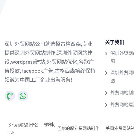
关于我们
深圳外贸网站公司就选择古格西森,专业
提供深圳外贸网站制作,深圳外贸网站建
深圳外贸网
图
设,wordpress建站,外贸网站优化,谷歌广
告投放,facebook广告,古格西森始终保持
深圳外贸网
竭诚为中国工厂企业出海服务!
图
外贸网站制
外贸网站建
拉斯维加斯外贸网站制
外贸网站制作公
站制作
巴尔的摩外贸网站制作
2024Google Ads 预算
美国外贸网站
Goo
作
司: