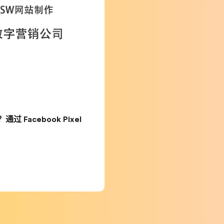
通过 Facebook Pixel