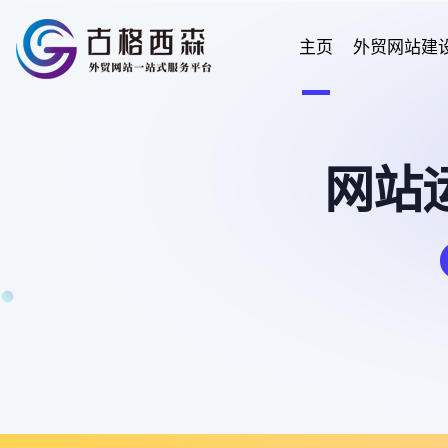
主页
外贸网站建
网站