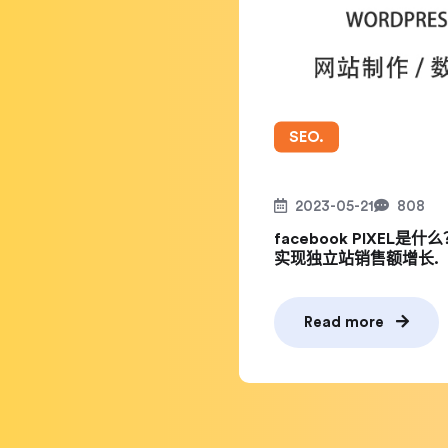
SEO.
2023-05-21
808
facebook PIXEL是什么？
实现独立站销售额增长.
Read more