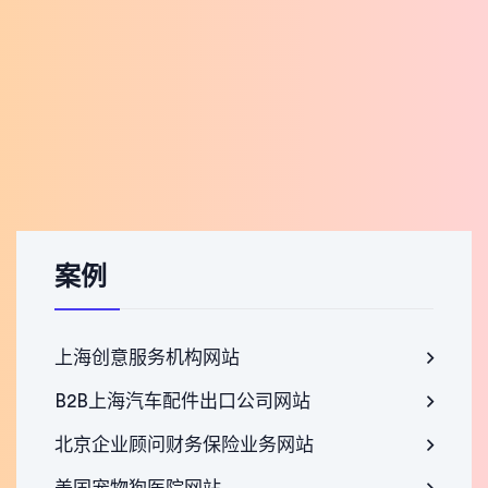
案例
上海创意服务机构网站
B2B上海汽车配件出口公司网站
北京企业顾问财务保险业务网站