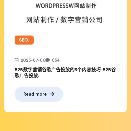
SEO.
2023-07-06
854
B2B数字营销谷歌广告投放的5个内容技巧-B2B谷
歌广告投放.
Read more