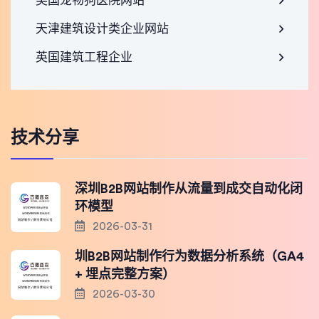
美国宠物狗医院网站
天津建筑设计类企业网站
英国建筑工程企业
技术分享
深圳B2B网站制作从流量到成交自动化闭
环模型
2026-03-31
圳B2B网站制作行为数据分析系统（GA4
+ 埋点完整方案）
2026-03-30