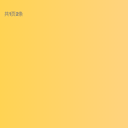
共
1
页
2
条