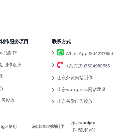
制作服务项目
联系方式
网站制作
WhatsApp:18342117853
站制作设计
联系方式:13504988355
化
山东外贸网站制作
放
山东wordpress网站建设
k广告投放
山东谷歌广告投放
深圳wordpress网站制
作
atgpt使用
重庆外贸网站制作
深圳B2B网站制作
福建外贸网站制作
甘肃外贸网站制
美国谷
作 深圳B2B网站制作