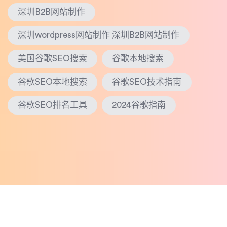
深圳B2B网站制作
深圳wordpress网站制作 深圳B2B网站制作
美国谷歌SEO搜索
谷歌本地搜索
谷歌SEO本地搜索
谷歌SEO技术指南
谷歌SEO排名工具
2024谷歌指南