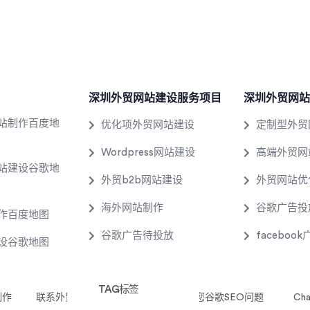
深圳外贸网站建设服务项目
深圳外贸网站
站制作百度地
优化项外贸网站建设
定制型外贸
Wordpress网站建设
高端外贸网
站建设谷歌地
外贸b2b网站建设
外贸网站优
海外网站制作
谷歌广告投
作百度地图
谷歌广告待投放
faceboo
设谷歌地图
TAG标签
制作
gle Ads 预算
联系外贸网站制作
谷歌收录
安徽外贸网站制作
解决您谷歌SEO问题
北京外贸网站制
Ch