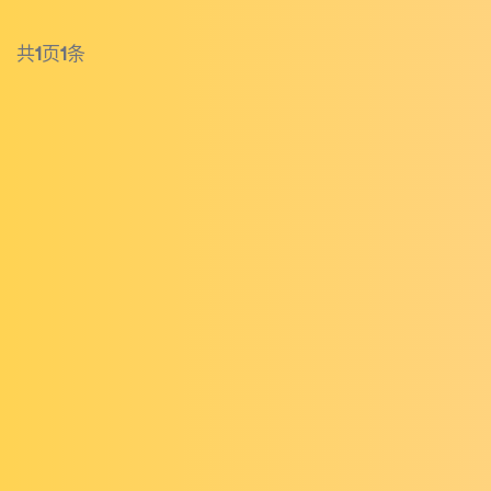
共
1
页
1
条