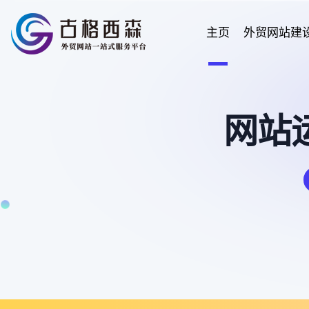
主页
外贸网站建
网站