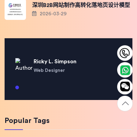
深圳B2B网站制作高转化落地页设计模型
2026-03-29
1
Ricky L. Simpson
Web Designer
Popular Tags