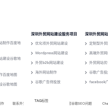
深圳外贸网站建设服务项目
深圳外贸网站
站制作百度地
优化项外贸网站建设
定制型外贸
Wordpress网站建设
高端外贸网
站建设谷歌地
外贸b2b网站建设
外贸网站优
海外网站制作
谷歌广告投
作百度地图
谷歌广告待投放
faceboo
设谷歌地图
TAG标签
制作
gle Ads 预算
联系外贸网站制作
谷歌收录
安徽外贸网站制作
解决您谷歌SEO问题
北京外贸网站制
Ch