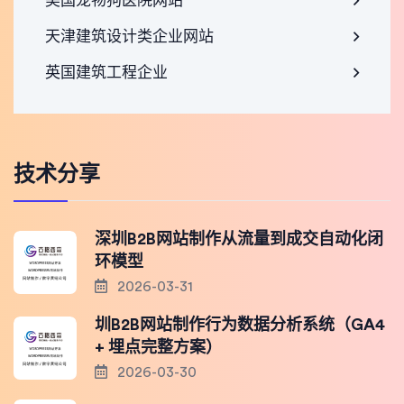
美国宠物狗医院网站
天津建筑设计类企业网站
英国建筑工程企业
技术分享
深圳B2B网站制作从流量到成交自动化闭
环模型
2026-03-31
圳B2B网站制作行为数据分析系统（GA4
+ 埋点完整方案）
2026-03-30