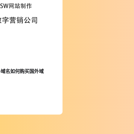
外域名如何购买国外域