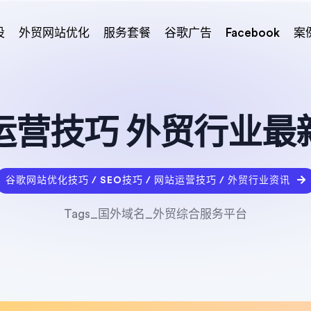
设
外贸网站优化
服务套餐
谷歌广告
Facebook
案
运营技巧 外贸行业最
谷歌网站优化技巧 / SEO技巧 / 网站运营技巧 / 外贸行业资讯
Tags_国外域名_外贸综合服务平台