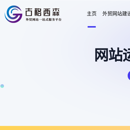
主页
外贸网站建
网站