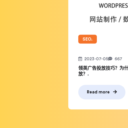
SEO.
2023-07-05
667
领英广告投放技巧？为
放？.
Read more