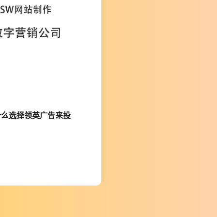
什么选择领英广告来投