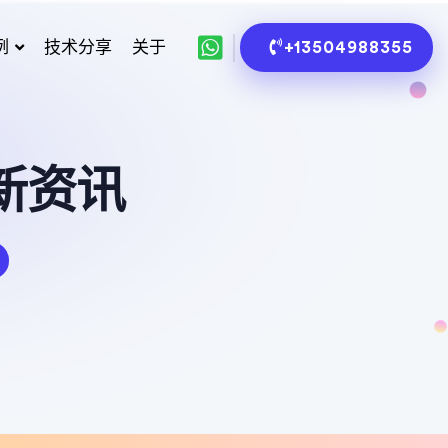
例
技术分享
关于
+13504988355
新资讯