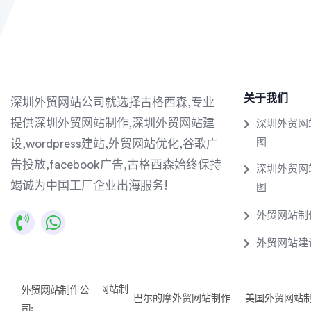
关于我们
深圳外贸网站公司就选择古格西森,专业
提供深圳外贸网站制作,深圳外贸网站建
深圳外贸网
图
设,wordpress建站,外贸网站优化,谷歌广
告投放,facebook广告,古格西森始终保持
深圳外贸网
竭诚为中国工厂企业出海服务!
图
外贸网站制
外贸网站建
拉斯维加斯外贸网站制
外贸网站制作公
站制作
巴尔的摩外贸网站制作
2024Google Ads 预算
美国外贸网站
Goo
作
司: