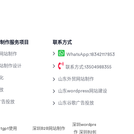
制作服务项目
联系方式
网站制作
WhatsApp:18342117853
站制作设计
联系方式:13504988355
化
山东外贸网站制作
放
山东wordpress网站建设
k广告投放
山东谷歌广告投放
深圳wordpress网站制
作
atgpt使用
重庆外贸网站制作
深圳B2B网站制作
福建外贸网站制作
甘肃外贸网站制
美国谷
作 深圳B2B网站制作