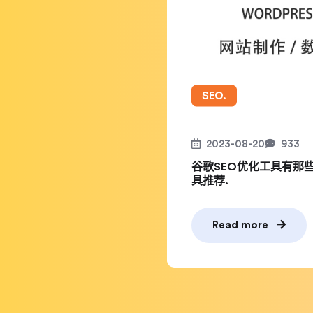
SEO.
2023-08-20
933
谷歌SEO优化工具有那
具推荐.
Read more