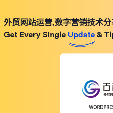
外贸网站运营,数字营销技术分
Get Every SIngle
Update
& Ti