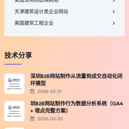
美国宠物狗医院网站
天津建筑设计类企业网站
英国建筑工程企业
技术分享
深圳B2B网站制作从流量到成交自动化闭
环模型
2026-03-31
圳B2B网站制作行为数据分析系统（GA4
+ 埋点完整方案）
2026-03-30