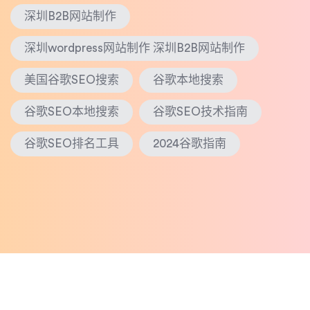
深圳B2B网站制作
深圳wordpress网站制作 深圳B2B网站制作
美国谷歌SEO搜索
谷歌本地搜索
谷歌SEO本地搜索
谷歌SEO技术指南
谷歌SEO排名工具
2024谷歌指南