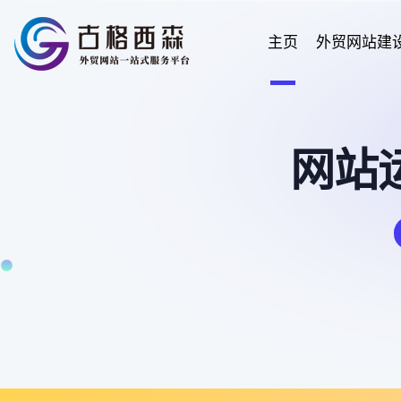
主页
外贸网站建
网站