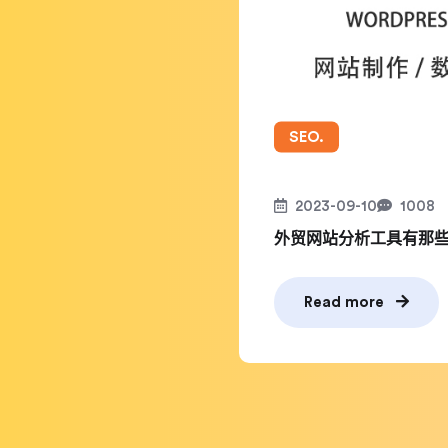
SEO.
2023-09-10
1008
外贸网站分析工具有那些
Read more