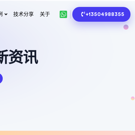
例
技术分享
关于
+13504988355
新资讯