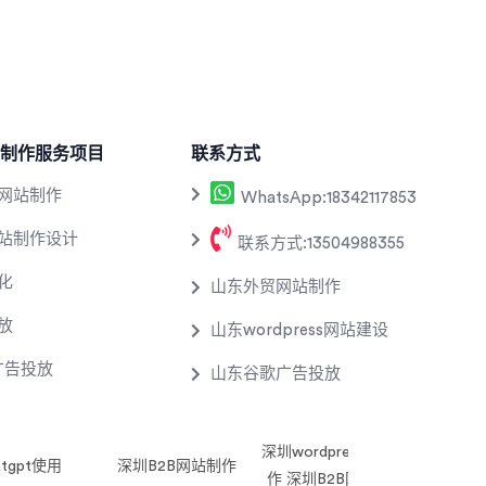
制作服务项目
联系方式
网站制作
WhatsApp:18342117853
站制作设计
联系方式:13504988355
化
山东外贸网站制作
放
山东wordpress网站建设
k广告投放
山东谷歌广告投放
深圳wordpress网站制
作
atgpt使用
重庆外贸网站制作
深圳B2B网站制作
福建外贸网站制作
甘肃外贸网站制
美国谷
作 深圳B2B网站制作