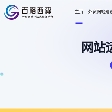
主页
外贸网站建
网站