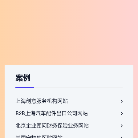
案例
上海创意服务机构网站
B2B上海汽车配件出口公司网站
北京企业顾问财务保险业务网站