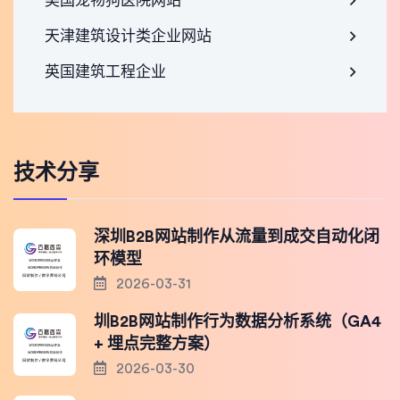
美国宠物狗医院网站
天津建筑设计类企业网站
英国建筑工程企业
技术分享
深圳B2B网站制作从流量到成交自动化闭
环模型
2026-03-31
圳B2B网站制作行为数据分析系统（GA4
+ 埋点完整方案）
2026-03-30