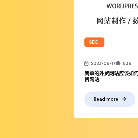
SEO.
2023-09-17
839
简单的外贸网站应该如
贸网站.
Read more