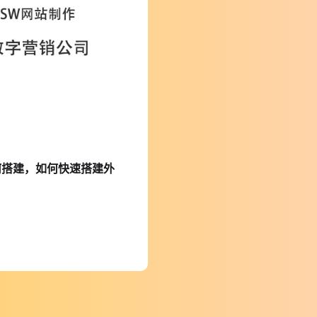
何搭建，如何快速搭建外