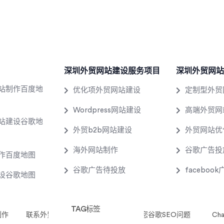
深圳外贸网站建设服务项目
深圳外贸网站
站制作百度地
优化项外贸网站建设
定制型外贸
Wordpress网站建设
高端外贸网
站建设谷歌地
外贸b2b网站建设
外贸网站优
海外网站制作
谷歌广告投
作百度地图
谷歌广告待投放
faceboo
设谷歌地图
TAG标签
制作
gle Ads 预算
联系外贸网站制作
谷歌收录
安徽外贸网站制作
解决您谷歌SEO问题
北京外贸网站制
Ch