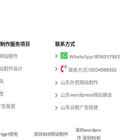
制作服务项目
联系方式
网站制作
WhatsApp:18342117853
站制作设计
联系方式:13504988355
化
山东外贸网站制作
放
山东wordpress网站建设
k广告投放
山东谷歌广告投放
深圳wordpress网站制
作
atgpt使用
重庆外贸网站制作
深圳B2B网站制作
福建外贸网站制作
甘肃外贸网站制
美国谷
作 深圳B2B网站制作