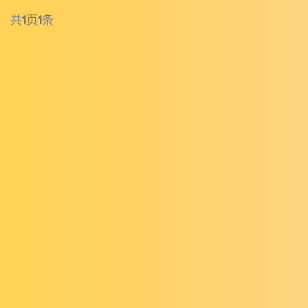
共
1
页
1
条