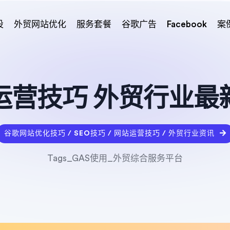
设
外贸网站优化
服务套餐
谷歌广告
Facebook
案
运营技巧 外贸行业最
谷歌网站优化技巧 / SEO技巧 / 网站运营技巧 / 外贸行业资讯
Tags_GAS使用_外贸综合服务平台