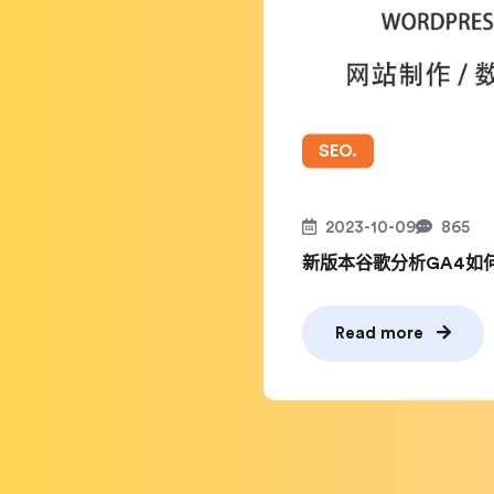
SEO.
2023-10-09
865
新版本谷歌分析GA4如
Read more