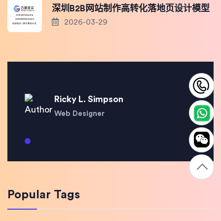
深圳B2B网站制作高转化落地页设计模型
2026-03-29
1
Ricky L. Simpson
Web Designer
Popular Tags