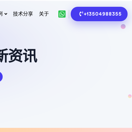
例
技术分享
关于
+13504988355
新资讯