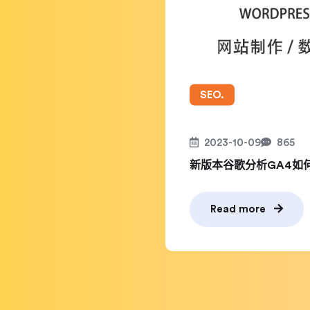
SEO.
2023-10-09
865
新版本谷歌分析GA4如
Read more