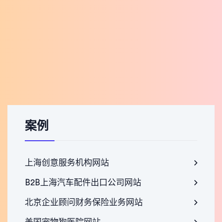
案例
上海创意服务机构网站
B2B上海汽车配件出口公司网站
北京企业顾问财务保险业务网站