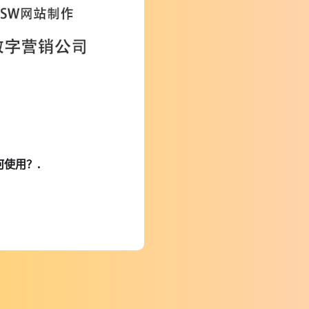
何使用？.