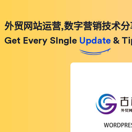
外贸网站运营,数字营销技术分
Get Every SIngle
Update
& Ti