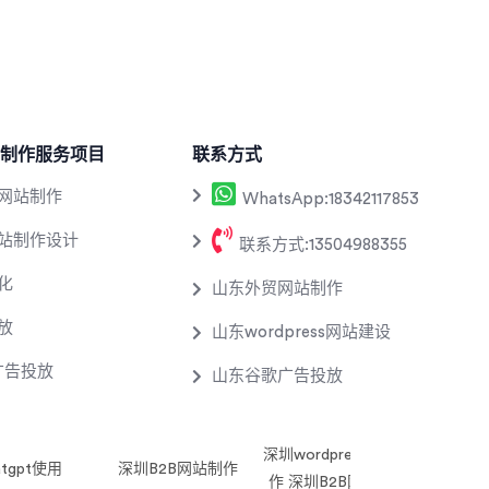
制作服务项目
联系方式
网站制作
WhatsApp:18342117853
站制作设计
联系方式:13504988355
化
山东外贸网站制作
放
山东wordpress网站建设
k广告投放
山东谷歌广告投放
深圳wordpress网站制
作
atgpt使用
重庆外贸网站制作
深圳B2B网站制作
福建外贸网站制作
甘肃外贸网站制
美国谷
作 深圳B2B网站制作