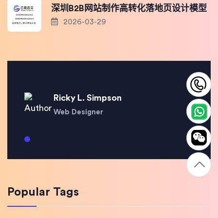
深圳B2B网站制作高转化落地页设计模型
2026-03-29
1
Ricky L. Simpson
Web Designer
Popular Tags