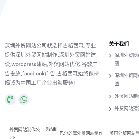
关于我们
深圳外贸网站公司就选择古格西森,专业
提供深圳外贸网站制作,深圳外贸网站建
深圳外贸网
图
设,wordpress建站,外贸网站优化,谷歌广
告投放,facebook广告,古格西森始终保持
深圳外贸网
竭诚为中国工厂企业出海服务!
图
外贸网站制
外贸网站建
拉斯维加斯外贸网站制
外贸网站制作公
站制作
巴尔的摩外贸网站制作
2024Google Ads 预算
美国外贸网站
Goo
作
司: