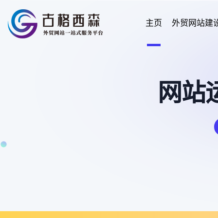
主页
外贸网站建
网站