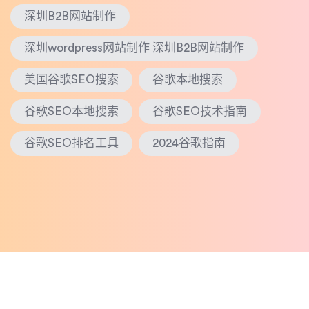
深圳B2B网站制作
深圳wordpress网站制作 深圳B2B网站制作
美国谷歌SEO搜索
谷歌本地搜索
谷歌SEO本地搜索
谷歌SEO技术指南
谷歌SEO排名工具
2024谷歌指南