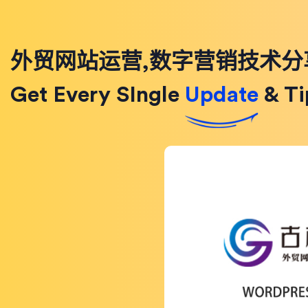
外贸网站运营,数字营销技术分
Get Every SIngle
Update
& Ti