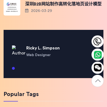
深圳B2B网站制作高转化落地页设计模型
2026-03-29
1
Ricky L. Simpson
Web Designer
Popular Tags