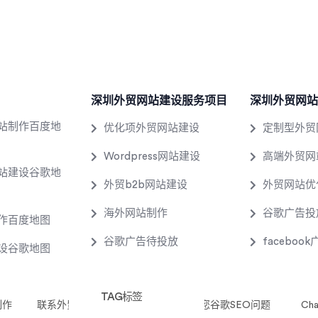
深圳外贸网站建设服务项目
深圳外贸网站
站制作百度地
优化项外贸网站建设
定制型外贸
Wordpress网站建设
高端外贸网
站建设谷歌地
外贸b2b网站建设
外贸网站优
海外网站制作
谷歌广告投
作百度地图
谷歌广告待投放
faceboo
设谷歌地图
TAG标签
制作
gle Ads 预算
联系外贸网站制作
谷歌收录
安徽外贸网站制作
解决您谷歌SEO问题
北京外贸网站制
Ch