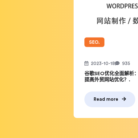
SEO.
2023-10-18
935
谷歌SEO优化全面解析
提高外贸网站优化？.
Read more