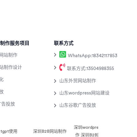
制作服务项目
联系方式
网站制作
WhatsApp:18342117853
站制作设计
联系方式:13504988355
化
山东外贸网站制作
放
山东wordpress网站建设
k广告投放
山东谷歌广告投放
深圳wordpress网站制
作
atgpt使用
重庆外贸网站制作
深圳B2B网站制作
福建外贸网站制作
甘肃外贸网站制
美国谷
作 深圳B2B网站制作