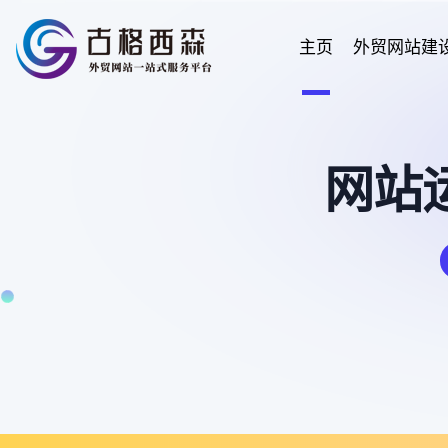
主页
外贸网站建
网站