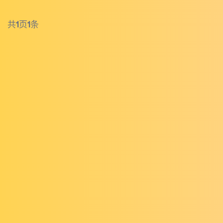
共
1
页
1
条