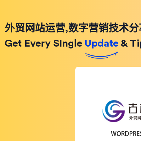
外贸网站运营,数字营销技术分
Get Every SIngle
Update
& Ti