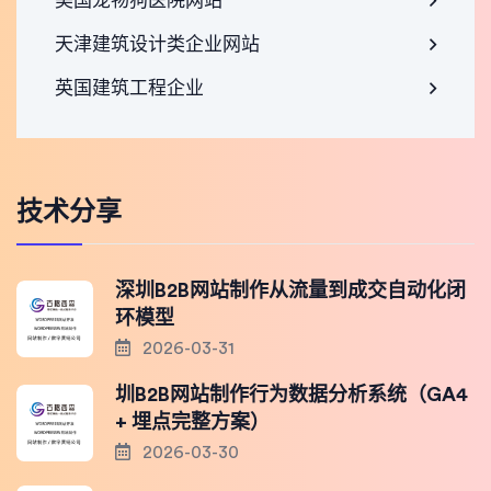
美国宠物狗医院网站
天津建筑设计类企业网站
英国建筑工程企业
技术分享
深圳B2B网站制作从流量到成交自动化闭
环模型
2026-03-31
圳B2B网站制作行为数据分析系统（GA4
+ 埋点完整方案）
2026-03-30