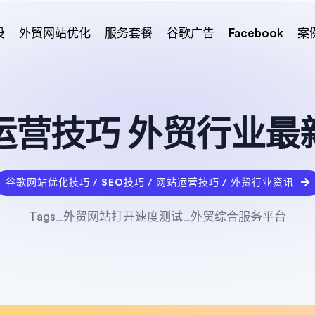
设
外贸网站优化
服务套餐
谷歌广告
Facebook
案
运营技巧 外贸行业最
谷歌网站优化技巧 / SEO技巧 / 网站运营技巧 / 外贸行业资讯
Tags_外贸网站打开速度测试_外贸综合服务平台