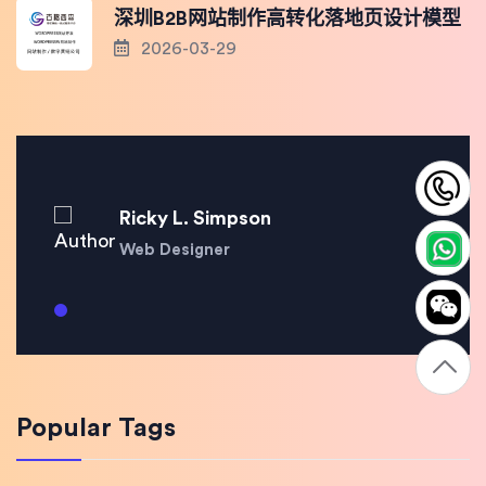
深圳B2B网站制作高转化落地页设计模型
2026-03-29
1
Ricky L. Simpson
Web Designer
Popular Tags