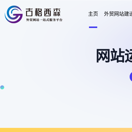
主页
外贸网站建
网站