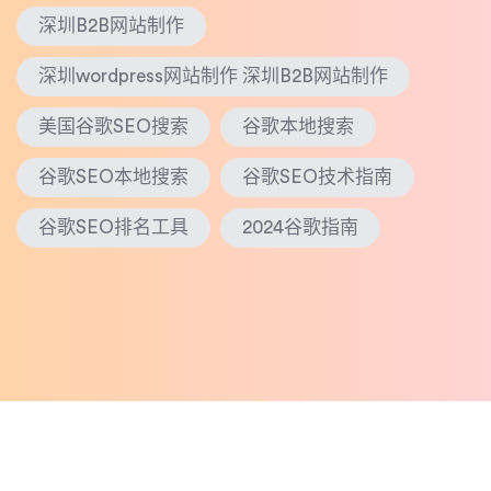
深圳B2B网站制作
深圳wordpress网站制作 深圳B2B网站制作
美国谷歌SEO搜索
谷歌本地搜索
谷歌SEO本地搜索
谷歌SEO技术指南
谷歌SEO排名工具
2024谷歌指南