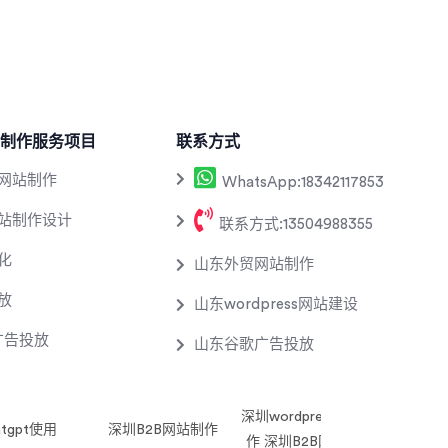
制作服务项目
联系方式
网站制作
WhatsApp:18342117853
站制作设计
联系方式:13504988355
化
山东外贸网站制作
放
山东wordpress网站建设
k广告投放
山东谷歌广告投放
深圳wordpress网站制
作
atgpt使用
重庆外贸网站制作
深圳B2B网站制作
福建外贸网站制作
甘肃外贸网站制
美国谷
作 深圳B2B网站制作