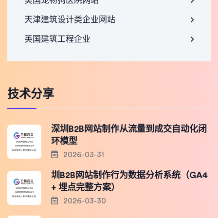
美国宠物狗医院网站
天津建筑设计类企业网站
英国建筑工程企业
技术分享
深圳B2B网站制作从流量到成交自动化闭
环模型
2026-03-31
圳B2B网站制作行为数据分析系统（GA4
+ 埋点完整方案）
2026-03-30