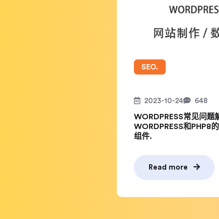
SEO.
2023-10-24
648
WORDPRESS常见问
WORDPRESS和PHP
组件.
Read more