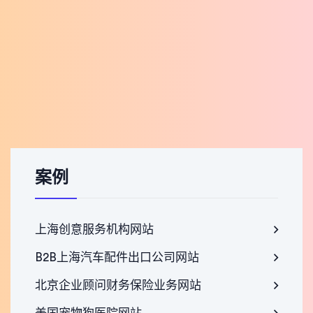
案例
上海创意服务机构网站
B2B上海汽车配件出口公司网站
北京企业顾问财务保险业务网站