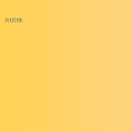
共
1
页
1
条