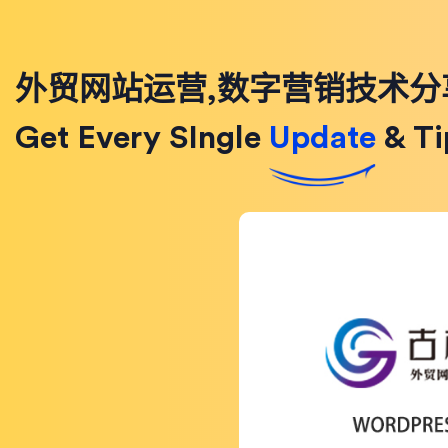
外贸网站运营,数字营销技术分
Get Every SIngle
Update
& Ti