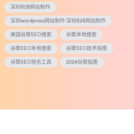
深圳B2B网站制作
深圳wordpress网站制作 深圳B2B网站制作
美国谷歌SEO搜索
谷歌本地搜索
谷歌SEO本地搜索
谷歌SEO技术指南
谷歌SEO排名工具
2024谷歌指南