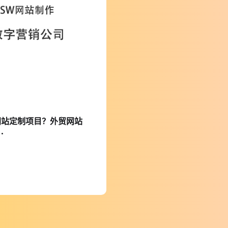
网站定制项目？外贸网站
.