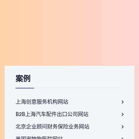
案例
上海创意服务机构网站
B2B上海汽车配件出口公司网站
北京企业顾问财务保险业务网站