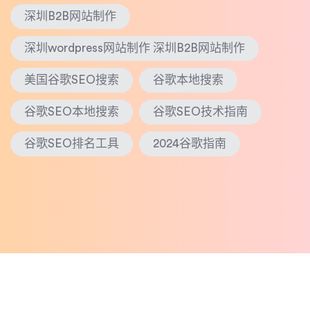
深圳B2B网站制作
深圳wordpress网站制作 深圳B2B网站制作
美国谷歌SEO搜索
谷歌本地搜索
谷歌SEO本地搜索
谷歌SEO技术指南
谷歌SEO排名工具
2024谷歌指南