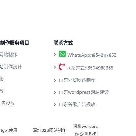
制作服务项目
联系方式
网站制作
WhatsApp:18342117853
站制作设计
联系方式:13504988355
化
山东外贸网站制作
放
山东wordpress网站建设
k广告投放
山东谷歌广告投放
深圳wordpress网站制
作
atgpt使用
重庆外贸网站制作
深圳B2B网站制作
福建外贸网站制作
甘肃外贸网站制
美国谷
作 深圳B2B网站制作