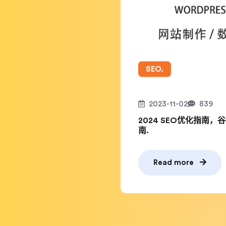
SEO.
2023-11-02
839
2024 SEO优化指南，
南.
Read more