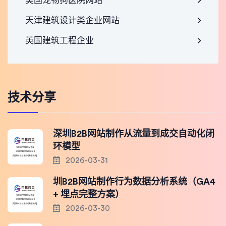
美国宠物狗医院网站
天津建筑设计类企业网站
英国建筑工程企业
技术分享
深圳B2B网站制作从流量到成交自动化闭
环模型
2026-03-31
圳B2B网站制作行为数据分析系统（GA4
+ 埋点完整方案）
2026-03-30