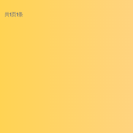
共
1
页
1
条