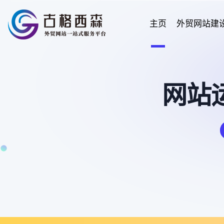
主页
外贸网站建
网站