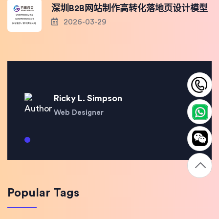
深圳B2B网站制作高转化落地页设计模型
2026-03-29
1
Ricky L. Simpson
Web Designer
Popular Tags