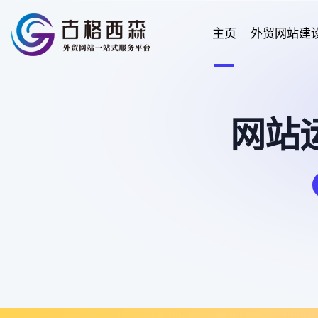
主页
外贸网站建
网站