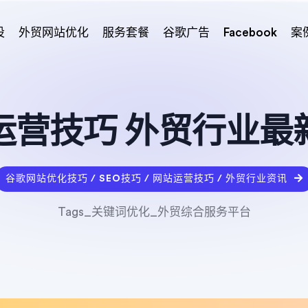
设
外贸网站优化
服务套餐
谷歌广告
Facebook
案
运营技巧 外贸行业最
谷歌网站优化技巧 / SEO技巧 / 网站运营技巧 / 外贸行业资讯
Tags_关键词优化_外贸综合服务平台