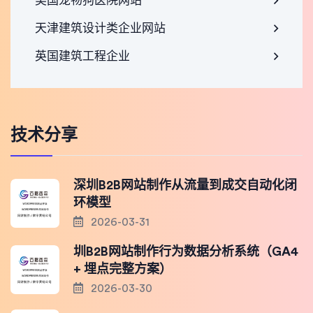
美国宠物狗医院网站
天津建筑设计类企业网站
英国建筑工程企业
技术分享
深圳B2B网站制作从流量到成交自动化闭
环模型
2026-03-31
圳B2B网站制作行为数据分析系统（GA4
+ 埋点完整方案）
2026-03-30