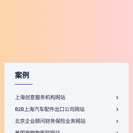
案例
上海创意服务机构网站
B2B上海汽车配件出口公司网站
北京企业顾问财务保险业务网站