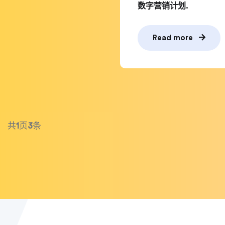
数字营销计划.
Read more
共
1
页
3
条