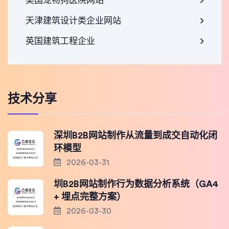
美国宠物狗医院网站
天津建筑设计类企业网站
英国建筑工程企业
技术分享
深圳B2B网站制作从流量到成交自动化闭
环模型
2026-03-31
圳B2B网站制作行为数据分析系统（GA4
+ 埋点完整方案）
2026-03-30