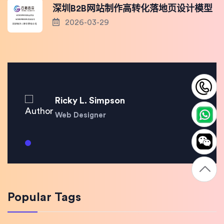
深圳B2B网站制作高转化落地页设计模型
2026-03-29
1
Ricky L. Simpson
Web Designer
Popular Tags