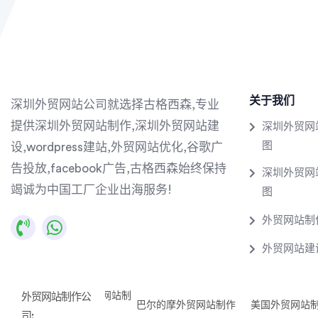
关于我们
深圳外贸网站公司就选择古格西森,专业
提供深圳外贸网站制作,深圳外贸网站建
深圳外贸网
图
设,wordpress建站,外贸网站优化,谷歌广
告投放,facebook广告,古格西森始终保持
深圳外贸网
竭诚为中国工厂企业出海服务!
图
外贸网站制
外贸网站建
拉斯维加斯外贸网站制
外贸网站制作公
站制作
巴尔的摩外贸网站制作
2024Google Ads 预算
美国外贸网站
Goo
作
司: