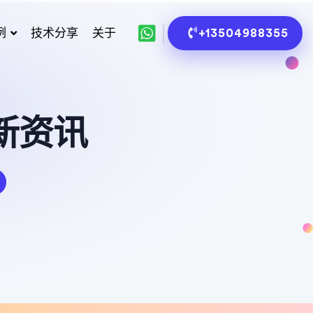
例
技术分享
关于
+13504988355
新资讯