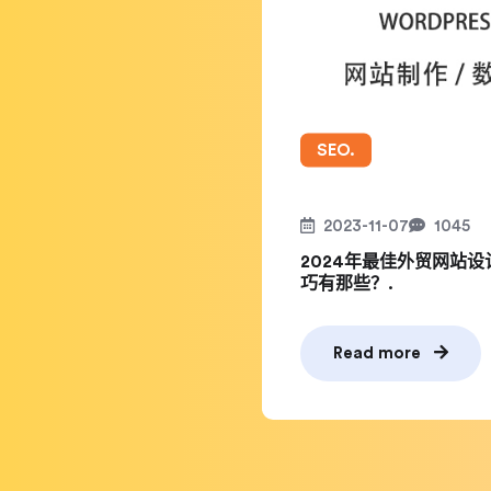
SEO.
2023-11-07
1045
2024年最佳外贸网站
巧有那些？.
Read more