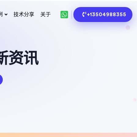
例
技术分享
关于
+13504988355
新资讯