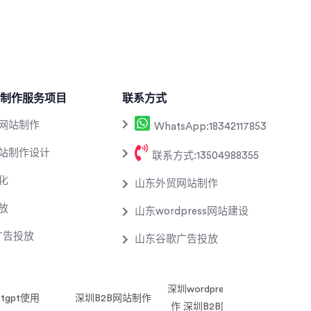
制作服务项目
联系方式
网站制作
WhatsApp:18342117853
站制作设计
联系方式:13504988355
化
山东外贸网站制作
放
山东wordpress网站建设
k广告投放
山东谷歌广告投放
深圳wordpress网站制
作
atgpt使用
重庆外贸网站制作
深圳B2B网站制作
福建外贸网站制作
甘肃外贸网站制
美国谷
作 深圳B2B网站制作