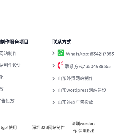
制作服务项目
联系方式
网站制作
WhatsApp:18342117853
站制作设计
联系方式:13504988355
化
山东外贸网站制作
放
山东wordpress网站建设
k广告投放
山东谷歌广告投放
深圳wordpress网站制
作
atgpt使用
重庆外贸网站制作
深圳B2B网站制作
福建外贸网站制作
甘肃外贸网站制
美国谷
作 深圳B2B网站制作