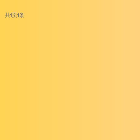
共
1
页
1
条