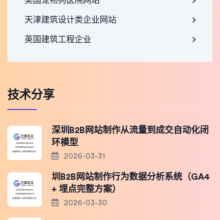
美国宠物狗医院网站
天津建筑设计类企业网站
英国建筑工程企业
技术分享
深圳B2B网站制作从流量到成交自动化闭
环模型
2026-03-31
圳B2B网站制作行为数据分析系统（GA4
+ 埋点完整方案）
2026-03-30