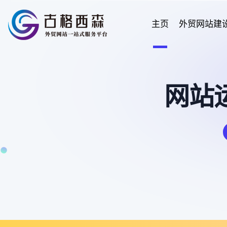
主页
外贸网站建
网站