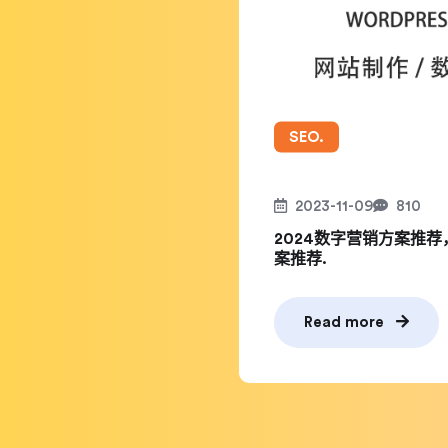
SEO.
2023-11-09
810
2024数字营销方案推荐
案推荐.
Read more