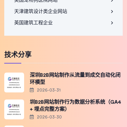
美国宠物狗医院网站
天津建筑设计类企业网站
英国建筑工程企业
技术分享
深圳B2B网站制作从流量到成交自动化闭
环模型
2026-03-31
圳B2B网站制作行为数据分析系统（GA4
+ 埋点完整方案）
2026-03-30