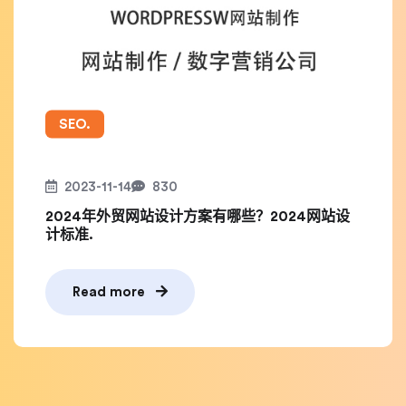
SEO.
2023-11-14
830
2024年外贸网站设计方案有哪些？2024网站设
计标准.
Read more