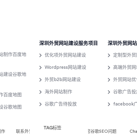
深圳外贸网站建设服务项目
深圳外贸网站
站制作百度地
优化项外贸网站建设
定制型外贸
Wordpress网站建设
高端外贸网
站建设谷歌地
外贸b2b网站建设
外贸网站优
海外网站制作
谷歌广告投
作百度地图
谷歌广告待投放
faceboo
设谷歌地图
TAG标签
制作
gle Ads 预算
联系外贸网站制作
谷歌收录
安徽外贸网站制作
解决您谷歌SEO问题
北京外贸网站制
Ch