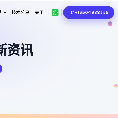
例
技术分享
关于
+13504988355
新资讯