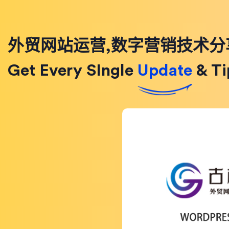
外贸网站运营,数字营销技术分
Get Every SIngle
Update
& Ti