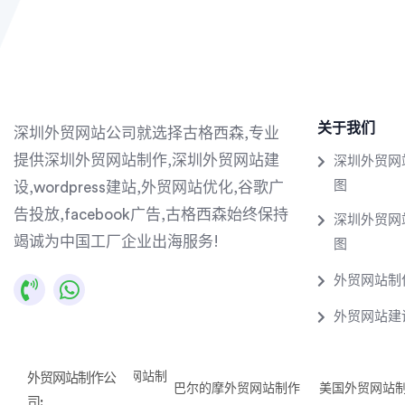
关于我们
深圳外贸网站公司就选择古格西森,专业
提供深圳外贸网站制作,深圳外贸网站建
深圳外贸网
图
设,wordpress建站,外贸网站优化,谷歌广
告投放,facebook广告,古格西森始终保持
深圳外贸网
竭诚为中国工厂企业出海服务!
图
外贸网站制
外贸网站建
拉斯维加斯外贸网站制
外贸网站制作公
站制作
巴尔的摩外贸网站制作
2024Google Ads 预算
美国外贸网站
Goo
作
司: