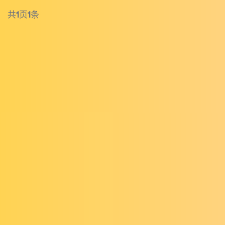
共
1
页
1
条