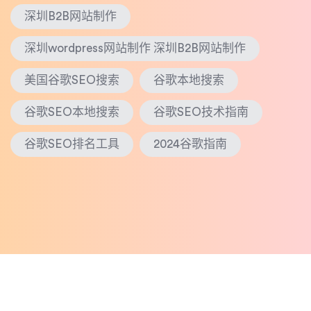
深圳B2B网站制作
深圳wordpress网站制作 深圳B2B网站制作
美国谷歌SEO搜索
谷歌本地搜索
谷歌SEO本地搜索
谷歌SEO技术指南
谷歌SEO排名工具
2024谷歌指南