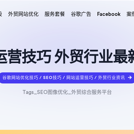
设
外贸网站优化
服务套餐
谷歌广告
Facebook
案
运营技巧 外贸行业最
谷歌网站优化技巧 / SEO技巧 / 网站运营技巧 / 外贸行业资讯
Tags_SEO图像优化_外贸综合服务平台