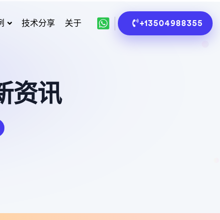
例
技术分享
关于
+13504988355
新资讯