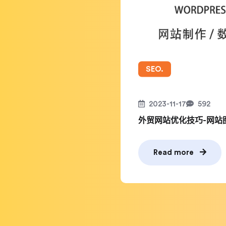
SEO.
2023-11-17
592
外贸网站优化技巧-网站
Read more