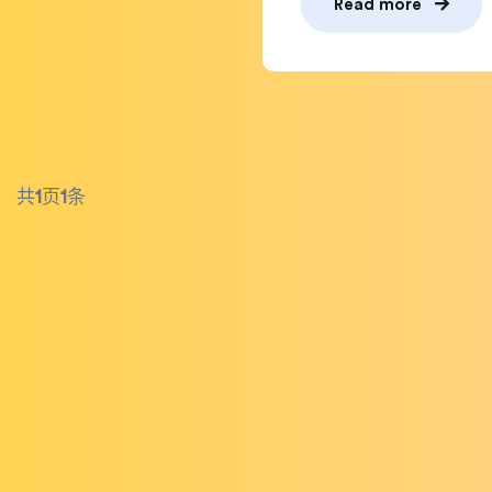
Read more
共
1
页
1
条