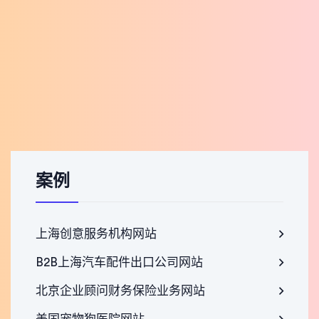
案例
上海创意服务机构网站
B2B上海汽车配件出口公司网站
北京企业顾问财务保险业务网站