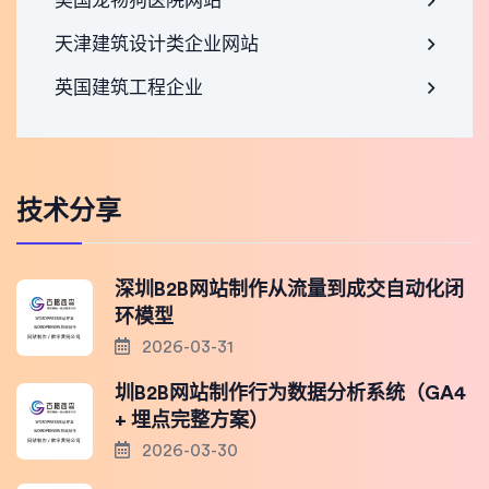
美国宠物狗医院网站
天津建筑设计类企业网站
英国建筑工程企业
技术分享
深圳B2B网站制作从流量到成交自动化闭
环模型
2026-03-31
圳B2B网站制作行为数据分析系统（GA4
+ 埋点完整方案）
2026-03-30