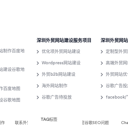
深圳外贸网站建设服务项目
深圳外贸网站
站制作百度地
优化项外贸网站建设
定制型外贸
Wordpress网站建设
高端外贸网
站建设谷歌地
外贸b2b网站建设
外贸网站优
海外网站制作
谷歌广告投
作百度地图
谷歌广告待投放
faceboo
设谷歌地图
TAG标签
制作
gle Ads 预算
联系外贸网站制作
谷歌收录
安徽外贸网站制作
解决您谷歌SEO问题
北京外贸网站制
Ch