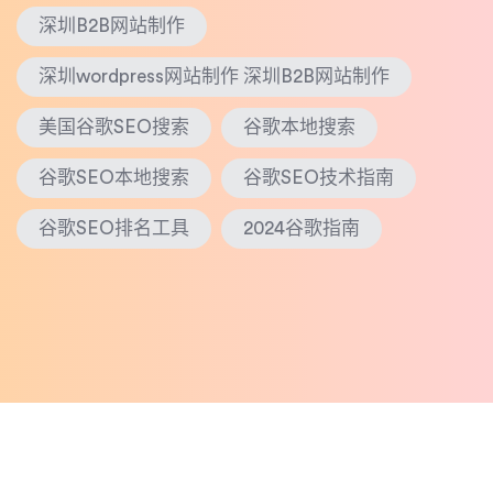
深圳B2B网站制作
深圳wordpress网站制作 深圳B2B网站制作
美国谷歌SEO搜索
谷歌本地搜索
谷歌SEO本地搜索
谷歌SEO技术指南
谷歌SEO排名工具
2024谷歌指南