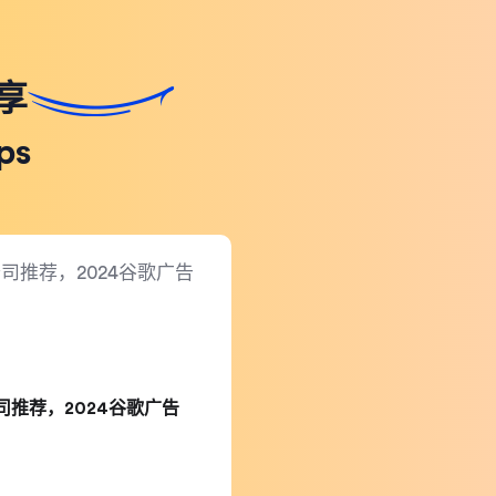
享
ps
司推荐，2024谷歌广告