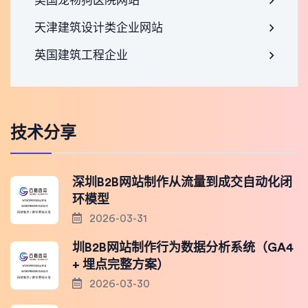
美国宠物狗医院网站
天津建筑设计类企业网站
英国建筑工程企业
技术分享
深圳B2B网站制作从流量到成交自动化闭
环模型
2026-03-31
圳B2B网站制作行为数据分析系统（GA4
+ 埋点完整方案）
2026-03-30