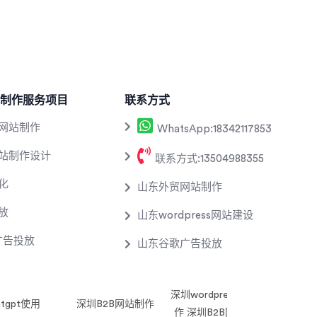
制作服务项目
联系方式
网站制作
WhatsApp:18342117853
站制作设计
联系方式:13504988355
化
山东外贸网站制作
放
山东wordpress网站建设
k广告投放
山东谷歌广告投放
深圳wordpress网站制
作
atgpt使用
重庆外贸网站制作
深圳B2B网站制作
福建外贸网站制作
甘肃外贸网站制
美国谷
作 深圳B2B网站制作