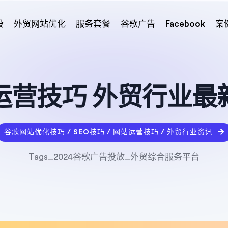
设
外贸网站优化
服务套餐
谷歌广告
Facebook
案
运营技巧 外贸行业最
谷歌网站优化技巧 / SEO技巧 / 网站运营技巧 / 外贸行业资讯
Tags_2024谷歌广告投放_外贸综合服务平台