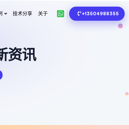
例
技术分享
关于
+13504988355
新资讯