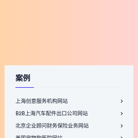
案例
上海创意服务机构网站
B2B上海汽车配件出口公司网站
北京企业顾问财务保险业务网站