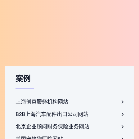
案例
上海创意服务机构网站
B2B上海汽车配件出口公司网站
北京企业顾问财务保险业务网站