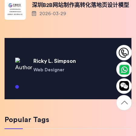
深圳B2B网站制作高转化落地页设计模型
2026-03-29
1
Ricky L. Simpson
Web Designer
Popular Tags