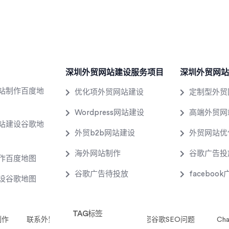
深圳外贸网站建设服务项目
深圳外贸网站
站制作百度地
优化项外贸网站建设
定制型外贸
Wordpress网站建设
高端外贸网
站建设谷歌地
外贸b2b网站建设
外贸网站优
海外网站制作
谷歌广告投
作百度地图
谷歌广告待投放
faceboo
设谷歌地图
TAG标签
制作
gle Ads 预算
联系外贸网站制作
谷歌收录
安徽外贸网站制作
解决您谷歌SEO问题
北京外贸网站制
Ch