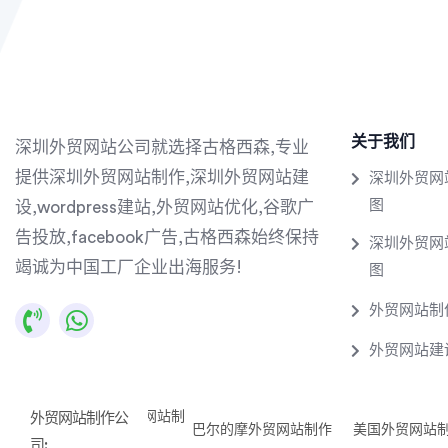
关于我们
深圳外贸网站公司就选择古格西森,专业
提供深圳外贸网站制作,深圳外贸网站建
深圳外贸网
图
设,wordpress建站,外贸网站优化,谷歌广
告投放,facebook广告,古格西森始终保持
深圳外贸网
竭诚为中国工厂企业出海服务!
图
外贸网站制
外贸网站建
拉斯维加斯外贸网站制
外贸网站制作公
站制作
巴尔的摩外贸网站制作
2024Google Ads 预算
美国外贸网站
Goo
作
司: