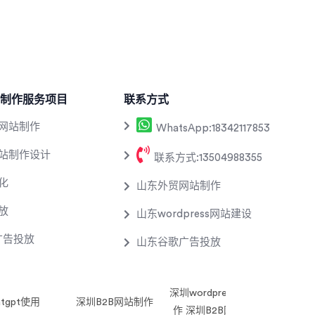
制作服务项目
联系方式
网站制作
WhatsApp:18342117853
站制作设计
联系方式:13504988355
化
山东外贸网站制作
放
山东wordpress网站建设
k广告投放
山东谷歌广告投放
深圳wordpress网站制
作
atgpt使用
重庆外贸网站制作
深圳B2B网站制作
福建外贸网站制作
甘肃外贸网站制
美国谷
作 深圳B2B网站制作