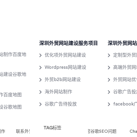
深圳外贸网站建设服务项目
深圳外贸网站
站制作百度地
优化项外贸网站建设
定制型外贸
Wordpress网站建设
高端外贸网
站建设谷歌地
外贸b2b网站建设
外贸网站优
海外网站制作
谷歌广告投
作百度地图
谷歌广告待投放
faceboo
设谷歌地图
TAG标签
制作
gle Ads 预算
联系外贸网站制作
谷歌收录
安徽外贸网站制作
解决您谷歌SEO问题
北京外贸网站制
Ch