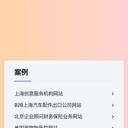
案例
上海创意服务机构网站
B2B上海汽车配件出口公司网站
北京企业顾问财务保险业务网站