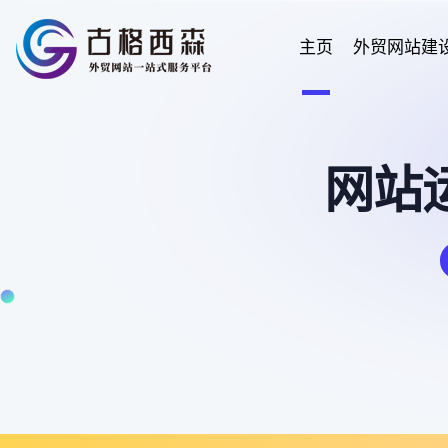
主页
外贸网站建
网站