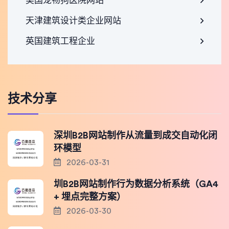
美国宠物狗医院网站
天津建筑设计类企业网站
英国建筑工程企业
技术分享
深圳B2B网站制作从流量到成交自动化闭
环模型
2026-03-31
圳B2B网站制作行为数据分析系统（GA4
+ 埋点完整方案）
2026-03-30