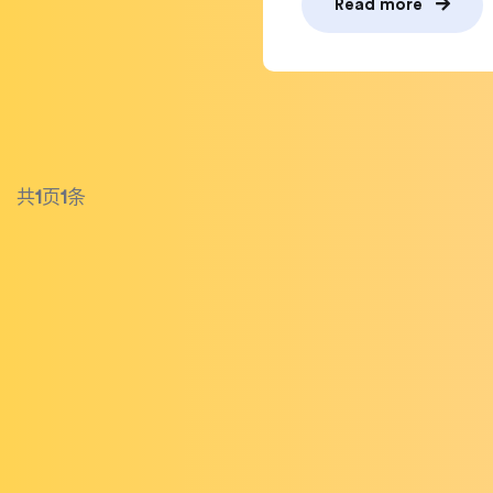
Read more
共
1
页
1
条