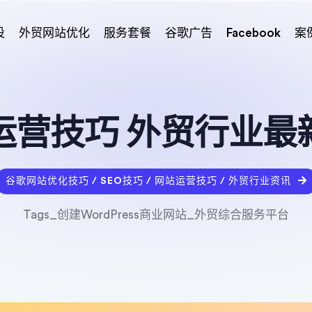
设
外贸网站优化
服务套餐
谷歌广告
Facebook
案
运营技巧 外贸行业最
谷歌网站优化技巧 / SEO技巧 / 网站运营技巧 / 外贸行业资讯
Tags_创建WordPress商业网站_外贸综合服务平台