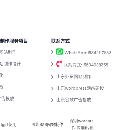
制作服务项目
联系方式
网站制作
WhatsApp:18342117853
站制作设计
联系方式:13504988355
化
山东外贸网站制作
放
山东wordpress网站建设
k广告投放
山东谷歌广告投放
深圳wordpress网站制
作
atgpt使用
重庆外贸网站制作
深圳B2B网站制作
福建外贸网站制作
甘肃外贸网站制
美国谷
作 深圳B2B网站制作