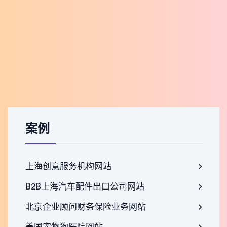
案例
上海创意服务机构网站
B2B上海汽车配件出口公司网站
北京企业顾问财务保险业务网站