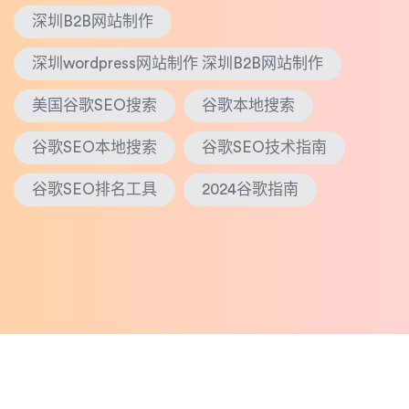
深圳B2B网站制作
深圳wordpress网站制作 深圳B2B网站制作
美国谷歌SEO搜索
谷歌本地搜索
谷歌SEO本地搜索
谷歌SEO技术指南
谷歌SEO排名工具
2024谷歌指南