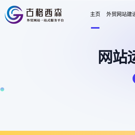
主页
外贸网站建
网站