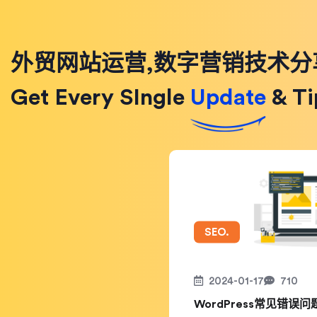
外贸网站运营,数字营销技术分
Get Every SIngle
Update
& Ti
SEO.
2024-01-17
710
WordPress常见错误