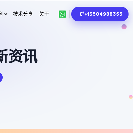
例
技术分享
关于
+13504988355
新资讯