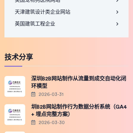
美国宠物狗医院网站
天津建筑设计类企业网站
英国建筑工程企业
技术分享
深圳B2B网站制作从流量到成交自动化闭
环模型
2026-03-31
圳B2B网站制作行为数据分析系统（GA4
+ 埋点完整方案）
2026-03-30