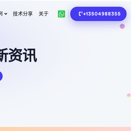
例
技术分享
关于
+13504988355
新资讯