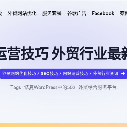
设
外贸网站优化
服务套餐
谷歌广告
Facebook
案
运营技巧 外贸行业最
谷歌网站优化技巧 / SEO技巧 / 网站运营技巧 / 外贸行业资讯
Tags_修复WordPress中的502_外贸综合服务平台