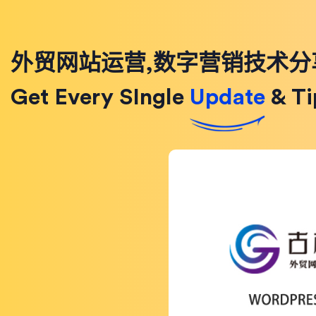
外贸网站运营,数字营销技术分
Get Every SIngle
Update
& Ti