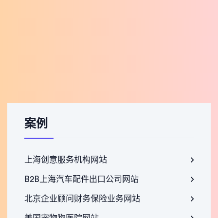
案例
上海创意服务机构网站
B2B上海汽车配件出口公司网站
北京企业顾问财务保险业务网站