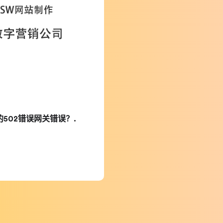
中的502错误网关错误？.