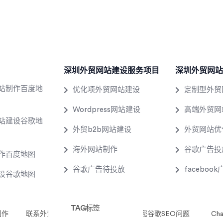
深圳外贸网站建设服务项目
深圳外贸网站
站制作百度地
优化项外贸网站建设
定制型外贸
Wordpress网站建设
高端外贸网
站建设谷歌地
外贸b2b网站建设
外贸网站优
海外网站制作
谷歌广告投
作百度地图
谷歌广告待投放
faceboo
设谷歌地图
TAG标签
制作
gle Ads 预算
联系外贸网站制作
谷歌收录
安徽外贸网站制作
解决您谷歌SEO问题
北京外贸网站制
Ch