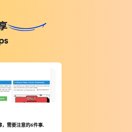
享
ps
故障，需要注意的6件事.