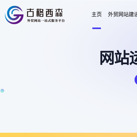
主页
外贸网站建
网站