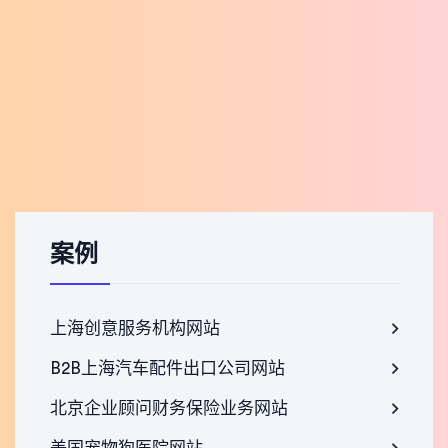
案例
上海创意服务机构网站
B2B上海汽车配件出口公司网站
北京企业顾问财务保险业务网站