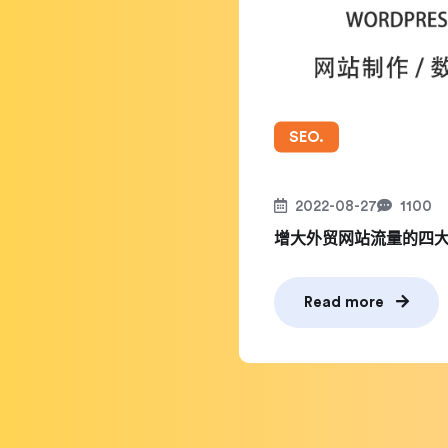
SEO.
2022-08-27
1100
增大外贸网站流量的四大
Read more